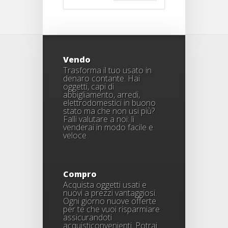
Vendo
Trasforma il tuo usato in
denaro contante. Hai
oggetti, capi di
abbigliamento, arredi,
elettrodomestici in buono
stato ma che non usi più?
Falli valutare a noi: li
venderai in modo facile e
veloce
Compro
Acquista oggetti usati e
nuovi a prezzi vantaggiosi.
Ogni giorno nuove offerte
per te che vuoi risparmiare
assicurandoti
acquisticonvenienti. Potrai