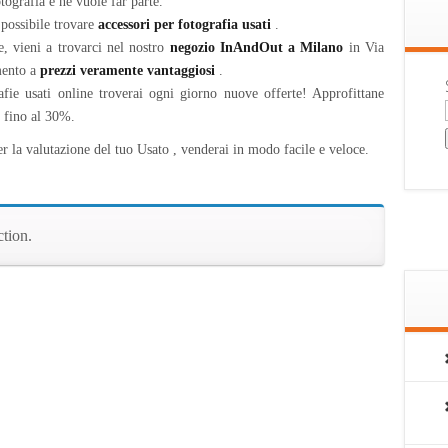
tografia e ne vuole far parte.
 possibile trovare
accessori per fotografia usati
.
e, vieni a trovarci nel nostro
negozio InAndOut a Milano
in Via
mento a
prezzi veramente vantaggiosi
.
afie usati online troverai ogni giorno nuove offerte! Approfittane
i fino al 30%.
per la valutazione del tuo Usato , venderai in modo facile e veloce.
tion.