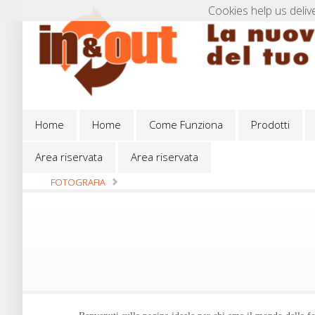
Cookies help us deliv
Home
Home
Come Funziona
Prodotti
Home
Home
Come Funziona
Prodotti
Area riservata
Area riservata
FOTOGRAFIA
Area riservata
Area riservata