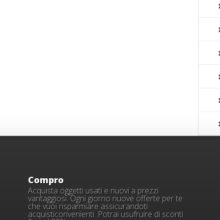
Compro
Acquista oggetti usati e nuovi a prezzi
vantaggiosi. Ogni giorno nuove offerte per te
che vuoi risparmiare assicurandoti
acquisticonvenienti. Potrai usufruire di sconti