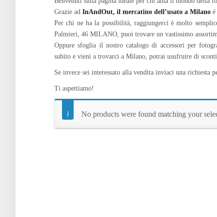
Benvenuti sulla pagina ideale per chi ama il mondo della fo
Grazie ad
InAndOut, il mercatino dell’usato a Milano
é
Per chi ne ha la possibilità, raggiungerci è molto semplic
Palmieri, 46 MILANO, puoi trovare un vastissimo assorti
Oppure sfoglia il nostro catalogo di accessori per fotogr
subito e vieni a trovarci a Milano, potrai usufruire di scont
Se invece sei interessato alla vendita inviaci una richiesta 
Ti aspettiamo!
No products were found matching your selec