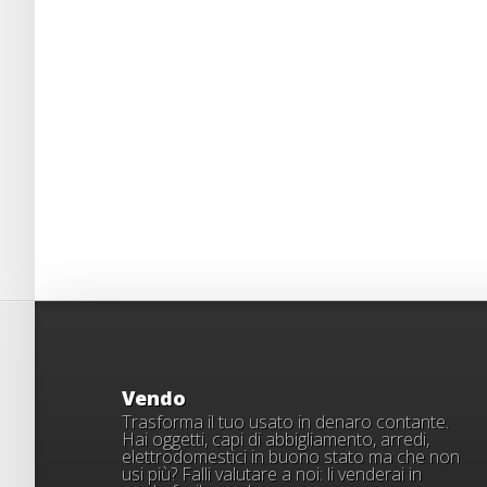
Vendo
Trasforma il tuo usato in denaro contante.
Hai oggetti, capi di abbigliamento, arredi,
elettrodomestici in buono stato ma che non
usi più? Falli valutare a noi: li venderai in