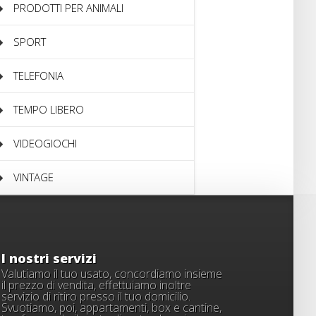
PRODOTTI PER ANIMALI
SPORT
TELEFONIA
TEMPO LIBERO
VIDEOGIOCHI
VINTAGE
I nostri servizi
Valutiamo il tuo usato, concordiamo insieme
il prezzo di vendita, effettuiamo inoltre
servizio di ritiro presso il tuo domicilio.
Svuotiamo, poi, appartamenti, box e cantine,